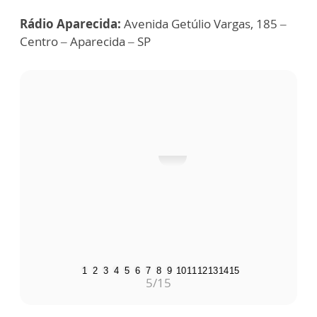
Rádio Aparecida:
Avenida Getúlio Vargas, 185 –
Centro – Aparecida – SP
Dia das crianças na Rádio Aparecida
mais
1
2
3
4
5
6
7
8
9
10
11
12
13
14
15
5
/15