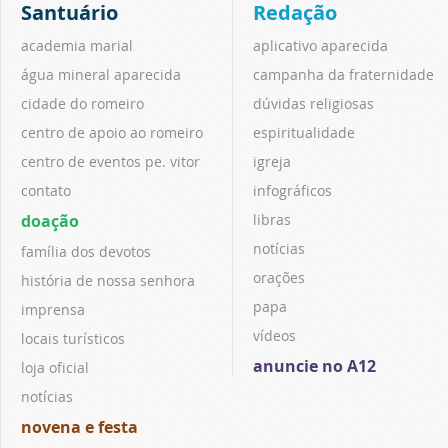
Santuário
Redação
academia marial
aplicativo aparecida
água mineral aparecida
campanha da fraternidade
cidade do romeiro
dúvidas religiosas
centro de apoio ao romeiro
espiritualidade
centro de eventos pe. vitor
igreja
contato
infográficos
doação
libras
notícias
família dos devotos
orações
história de nossa senhora
papa
imprensa
vídeos
locais turísticos
anuncie no A12
loja oficial
notícias
novena e festa