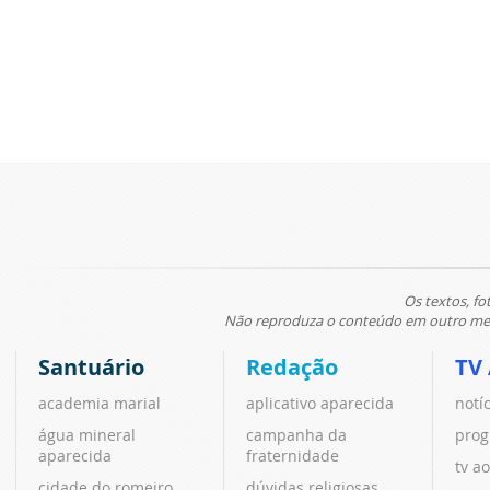
Os textos, fo
Não reproduza o conteúdo em outro meio
Santuário
Redação
TV
academia marial
aplicativo aparecida
notí
água mineral
campanha da
prog
aparecida
fraternidade
tv ao
cidade do romeiro
dúvidas religiosas