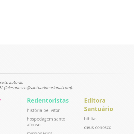
reito autoral.
12 (faleconosco@santuarionacional.com).
P
Redentoristas
Editora
Santuário
história pe. vitor
bíblias
hospedagem santo
afonso
deus conosco
missionários