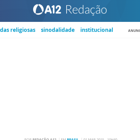
das religiosas
sinodalidade
institucional
ANUNC
POR
REDAÇÃO A12
EM
BRASIL
01 MAR 2015 - 10H40