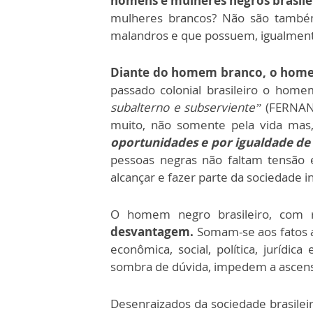
homens e mulheres negros brasile
mulheres brancos? Não são também 
malandros e que possuem, igualment
Diante do homem branco, o home
passado colonial brasileiro o hom
subalterno e subserviente”
(FERNAND
muito, não somente pela vida mas,
oportunidades e por igualdade de
pessoas negras não faltam tensão e
alcançar e fazer parte da sociedade i
O homem negro brasileiro, com
desvantagem.
Somam-se aos fatos a
econômica, social, política, jurídic
sombra de dúvida, impedem a ascensã
Desenraizados da sociedade brasileir