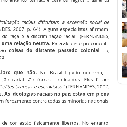
minação raciais dificultam a ascensão social de
ES, 2007, p. 64). Alguns especialistas afirmam,
o de raça e a discriminação racial” (FERNANDES,
 uma relação neutra.
Para alguns o preconceito
 são
coisas do distante passado colonial
ou,
ca
.
Claro que não.
No Brasil líquido-moderno, o
ação racial são forças dominantes. Eles foram
“elites brancas e escravistas”
(FERNANDES, 2007,
e.
As ideologias raciais no país estão em plena
m ferozmente contra todas as minorias nacionais,
de cor estão fisicamente libertos. No entanto,