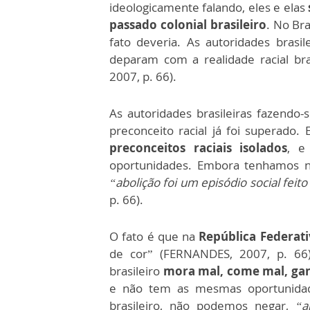
ideologicamente falando, eles e elas
passado colonial brasileiro
. No Br
fato deveria. As autoridades brasi
deparam com a realidade racial br
2007, p. 66).
As autoridades brasileiras fazendo-
preconceito racial já foi superado
preconceitos raciais isolados
, e
oportunidades. Embora tenhamos 
“abolição foi um episódio social feit
p. 66).
O fato é que na
República Federati
de cor” (FERNANDES, 2007, p. 66
brasileiro
mora mal, come mal, ganh
e não tem as mesmas oportunida
brasileiro, não podemos negar,
“a