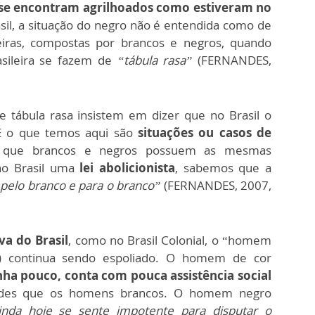
se encontram agrilhoados como estiveram no
asil, a situação do negro não é entendida como de
leiras, compostas por brancos e negros, quando
asileira se fazem de
“tábula rasa”
(FERNANDES,
se tábula rasa insistem em dizer que no Brasil o
. E o que temos aqui são
situações ou casos de
 que brancos e negros possuem as mesmas
no Brasil uma
lei abolicionista
, sabemos que a
o pelo branco e para o branco”
(FERNANDES, 2007,
va do Brasil
, como no Brasil Colonial, o “homem
) continua sendo espoliado. O homem de cor
a pouco, conta com pouca assistência social
des que os homens brancos. O homem negro
inda hoje se sente impotente para disputar o