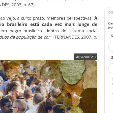
ES, 2007, p. 67).
QU
ão vejo, a curto prazo, melhores perspectivas.
A
Cad
o brasileiro está cada vez mais longe de
me
 negro brasileiro, dentro do sistema social
íduos da população de cor”
(FERNANDES, 2007, p.
Maria Alice/ A12
S