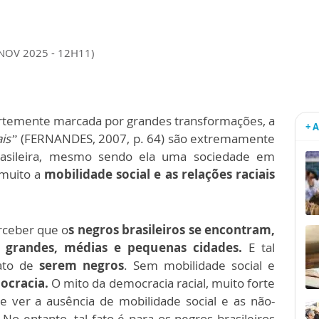
 NOV 2025 - 12H11)
ortemente marcada por grandes transformações, a
+ 
ais”
(FERNANDES, 2007, p. 64) são extremamente
 brasileira, mesmo sendo ela uma sociedade em
 muito a
mobilidade social e as relações raciais
rceber que o
s negros brasileiros se encontram,
 grandes, médias e pequenas cidades.
E tal
fato de
serem negros
. Sem mobilidade social e
ocracia.
O mito da democracia racial, muito forte
e ver a ausência de mobilidade social e as não-
o entanto, tal fato é para os negros brasileiros