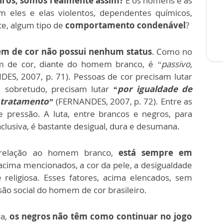
iros, somos realmente assim?
E os homens e as
eles e elas violentos, dependentes químicos,
e, algum tipo de
comportamento condenável
?
m de cor não possui nenhum status
. Como no
em de cor, diante do homem branco, é
“passivo,
ES, 2007, p. 71). Pessoas de cor precisam lutar
 sobretudo, precisam lutar
“por igualdade de
 tratamento”
(FERNANDES, 2007, p. 72). Entre as
 pressão. A luta, entre brancos e negros, para
nclusiva, é bastante desigual, dura e desumana.
 relação ao homem branco,
está sempre em
cima mencionados, a cor da pele, a desigualdade
a e religiosa. Esses fatores, acima elencados, sem
o social do homem de cor brasileiro.
a,
os negros não têm como continuar no jogo