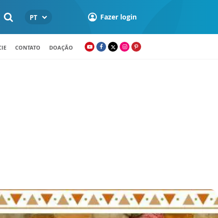
Fazer login
PT
IE
CONTATO
DOAÇÃO