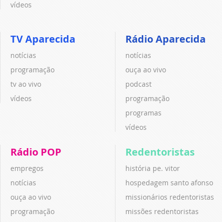
vídeos
TV Aparecida
Rádio Aparecida
notícias
notícias
programação
ouça ao vivo
tv ao vivo
podcast
vídeos
programação
programas
vídeos
Rádio POP
Redentoristas
empregos
história pe. vitor
notícias
hospedagem santo afonso
ouça ao vivo
missionários redentoristas
programação
missões redentoristas