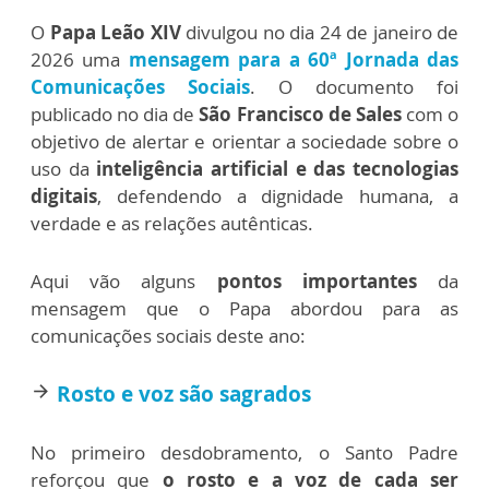
O
Papa Leão XIV
divulgou
no dia 24 de janeiro de
2026 uma
mensagem para a 60ª Jornada das
Comunicações Sociais
. O documento foi
publicado no dia de
São Francisco de Sales
com o
objetivo de alertar e orientar a sociedade sobre o
uso da
inteligência artificial e das tecnologias
digitais
, defendendo a dignidade humana, a
verdade e as relações autênticas.
Aqui vão alguns
pontos importantes
da
mensagem que o Papa abordou para as
comunicações sociais deste ano:
Rosto e voz são sagrados
arrow_forward
No primeiro desdobramento, o Santo Padre
reforçou que
o rosto e a voz de cada ser