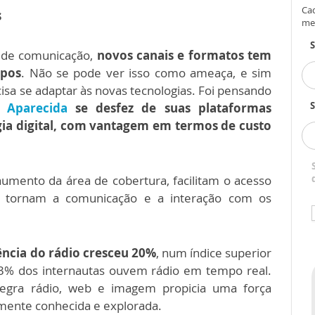
Cad
s
me
 de comunicação,
novos canais e formatos tem
mpos
. Não se pode ver isso como ameaça, e sim
sa se adaptar às novas tecnologias.
Foi pensando
S
 Aparecida
se desfez de suas plataformas
gia digital, com vantagem em termos de custo
aumento da área de cobertura, facilitam o acesso
 tornam a comunicação e a interação com os
ência do rádio cresceu 20%
, num índice superior
43% dos internautas ouvem rádio em tempo real.
ntegra rádio, web e imagem propicia uma força
lmente conhecida e explorada.