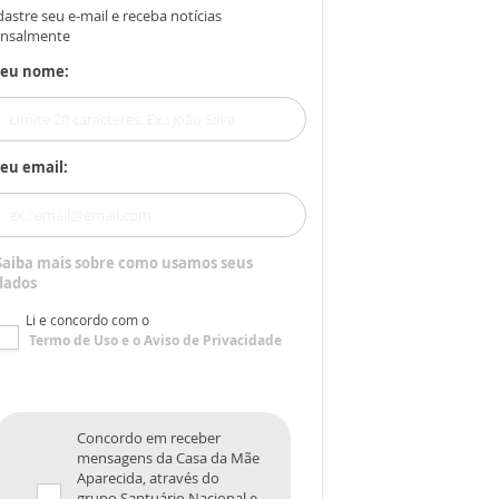
astre seu e-mail e receba notícias
nsalmente
Seu nome:
eu email:
Saiba mais sobre como usamos seus
dados
Li e concordo com o
Termo de Uso
e o
Aviso de Privacidade
Concordo em receber
mensagens da Casa da Mãe
Aparecida, através do
grupo Santuário Nacional e