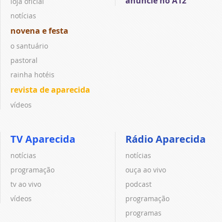
anuncie no A12
loja oficial
notícias
novena e festa
o santuário
pastoral
rainha hotéis
revista de aparecida
vídeos
TV Aparecida
Rádio Aparecida
notícias
notícias
programação
ouça ao vivo
tv ao vivo
podcast
vídeos
programação
programas