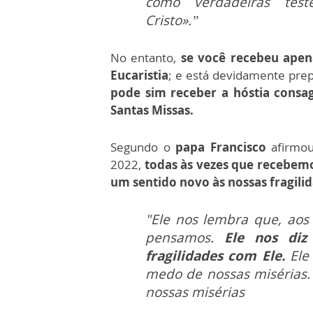
como verdadeiras tes
Cristo».”
No entanto,
se você recebeu apen
Eucaristia
; e está devidamente pre
pode sim receber a hóstia cons
Santas Missas.
Segundo o
papa Francisco
afirmou
2022,
todas às vezes que recebemos
um sentido novo às nossas fragili
"Ele nos lembra que, aos
pensamos.
Ele nos diz
fragilidades com Ele.
Ele
medo de nossas misérias.
nossas misérias