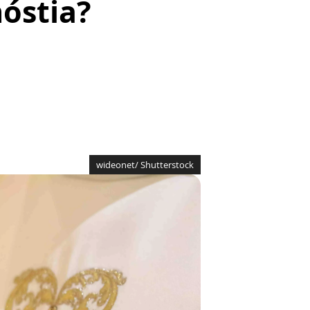
hóstia?
wideonet/ Shutterstock