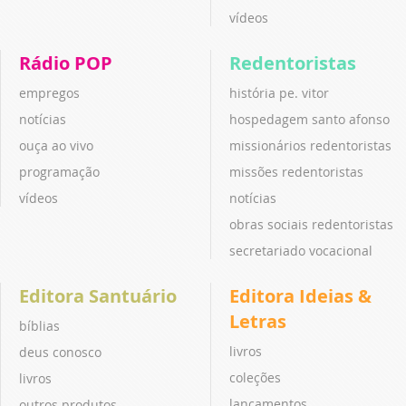
vídeos
Rádio POP
Redentoristas
empregos
história pe. vitor
notícias
hospedagem santo afonso
ouça ao vivo
missionários redentoristas
programação
missões redentoristas
vídeos
notícias
obras sociais redentoristas
secretariado vocacional
Editora Santuário
Editora Ideias &
Letras
bíblias
livros
deus conosco
coleções
livros
lançamentos
outros produtos