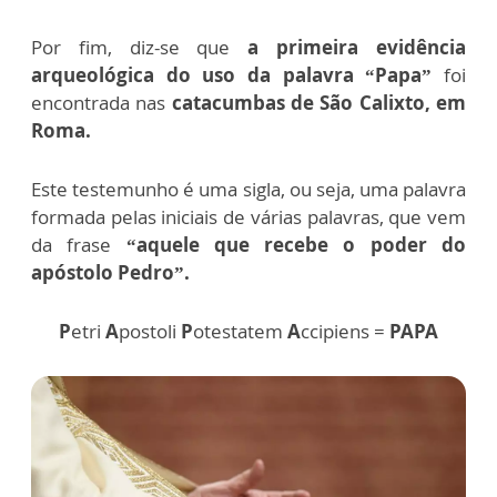
Por fim, diz-se que
a primeira evidência
arqueológica do uso da palavra “Papa”
foi
encontrada nas
catacumbas de São Calixto, em
Roma.
Este testemunho é uma sigla, ou seja, uma palavra
formada pelas iniciais de várias palavras, que vem
da frase
“aquele que recebe o poder do
apóstolo Pedro”.
P
etri
A
postoli
P
otestatem
A
ccipiens =
PAPA