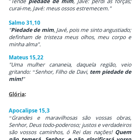
"
Tende
piedade de mim
, Javé: perdi as forças;
curai-me, Javé: meus ossos estremecem."
Salmo 31,10
"
Piedade de mim
, Javé, pois me sinto angustiado;
definham de tristeza meus olhos, meu corpo e
minha alma".
Mateus 15,22
"Uma mulher cananeia, daquela região, veio
gritando: “Senhor, Filho de Davi,
tem piedade de
mim!
"
Glória
:
Apocalipse 15,3
“Grandes e maravilhosas são vossas obras,
Senhor, Deus todo-poderoso; justos e verdadeiros
são vossos caminhos, ó Rei das nações!
Quem
não temerá, Senhor, e não glorificará vosso