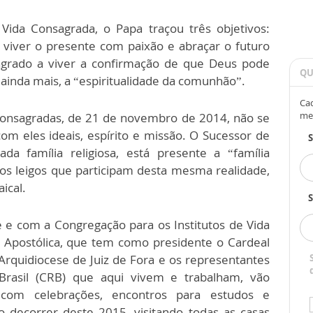
Vida Consagrada, o Papa traçou três objetivos:
 viver o presente com paixão e abraçar o futuro
agrado a viver a confirmação de que Deus pode
QU
 ainda mais, a “espiritualidade da comunhão”.
Cad
me
 consagradas, de 21 de novembro de 2014, não se
om eles ideais, espírito e missão. O Sucessor de
a família religiosa, está presente a “família
os leigos que participam desta mesma realidade,
aical.
S
e com a Congregação para os Institutos de Vida
 Apostólica, que tem como presidente o Cardeal
 Arquidiocese de Juiz de Fora e os representantes
Brasil (CRB) que aqui vivem e trabalham, vão
s com celebrações, encontros para estudos e
o decorrer deste 2015, visitando todas as casas