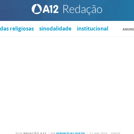
das religiosas
sinodalidade
institucional
ANUNC
POR
REDAÇÃO A12
EM
ESPIRITUALIDADE
12 JAN 2015 - 10H19