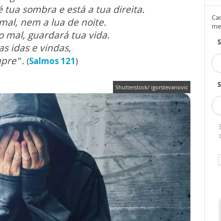
é tua sombra e está a tua direita.
Cad
 mal,
nem a lua de noite.
me
o mal,
guardará tua vida.
s idas e vindas,
mpre”.
(
Salmos 121
)
S
Shutterstock/ igorstevanovic