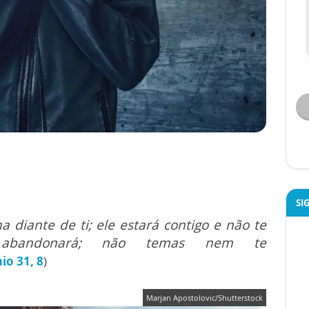
SI
 diante de ti; ele estará contigo e não te
abandonará; não temas nem te
o 31, 8
)
Marjan Apostolovic/Shutterstock