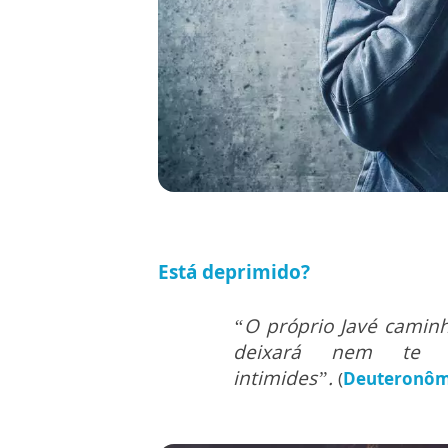
Está deprimido?
“O próprio Javé caminha
deixará nem te 
intimides”.
(
Deuteronômi