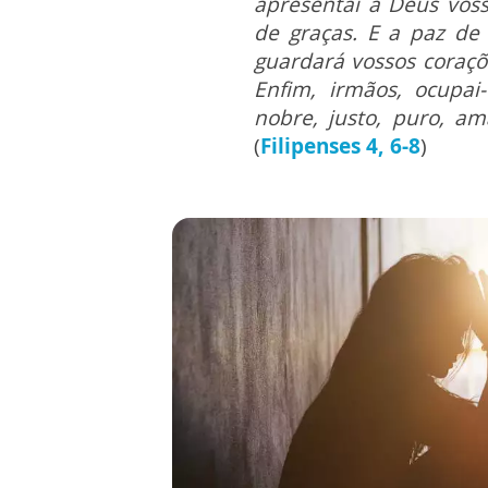
apresentai a Deus voss
de graças. E a paz de
guardará vossos coraçõ
Enfim, irmãos, ocupa
nobre, justo, puro, am
(
Filipenses 4, 6-8
)