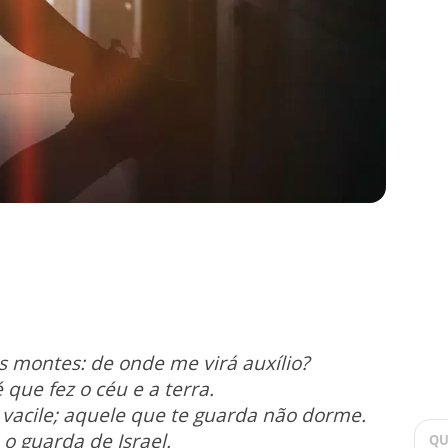
os montes:
de onde me virá auxílio?
é
que fez o céu e a terra.
vacile;
aquele que te guarda não dorme.
a
o guarda de Israel.
QU