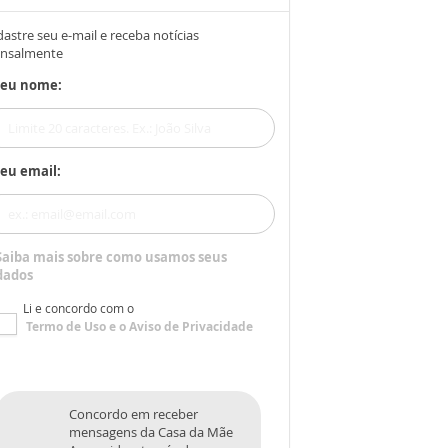
astre seu e-mail e receba notícias
nsalmente
Seu nome:
eu email:
Saiba mais sobre como usamos seus
dados
Li e concordo com o
Termo de Uso
e o
Aviso de Privacidade
Concordo em receber
mensagens da Casa da Mãe