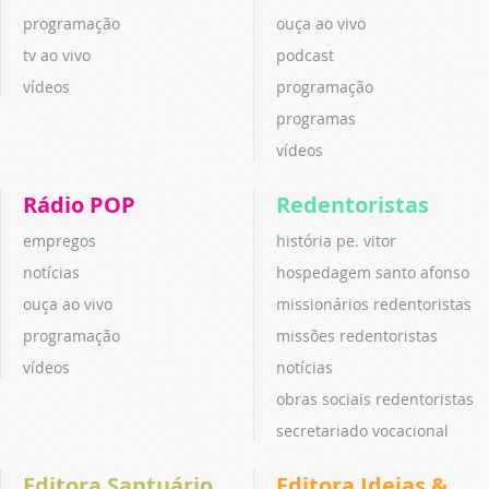
programação
ouça ao vivo
tv ao vivo
podcast
vídeos
programação
programas
vídeos
Rádio POP
Redentoristas
empregos
história pe. vitor
notícias
hospedagem santo afonso
ouça ao vivo
missionários redentoristas
programação
missões redentoristas
vídeos
notícias
obras sociais redentoristas
secretariado vocacional
Editora Santuário
Editora Ideias &