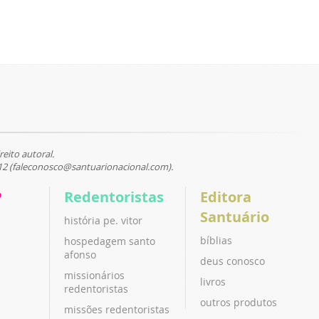
reito autoral.
12 (faleconosco@santuarionacional.com).
P
Redentoristas
Editora
Santuário
história pe. vitor
bíblias
hospedagem santo
afonso
deus conosco
missionários
livros
redentoristas
outros produtos
missões redentoristas