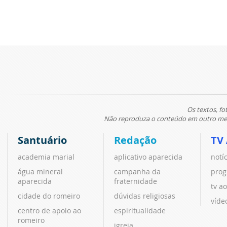
Os textos, fo
Não reproduza o conteúdo em outro meio
Santuário
Redação
TV
academia marial
aplicativo aparecida
notí
água mineral
campanha da
prog
aparecida
fraternidade
tv ao
cidade do romeiro
dúvidas religiosas
víde
centro de apoio ao
espiritualidade
romeiro
igreja