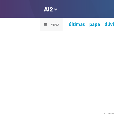
últimas
papa
dúvi
MENU
POR
RED