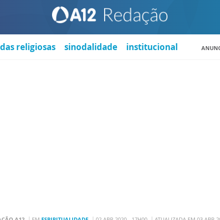
das religiosas
sinodalidade
institucional
ANUNC
AÇÃO A12
EM
ESPIRITUALIDADE
02 ABR 2020 - 17H00
ATUALIZADA EM 03 ABR 20