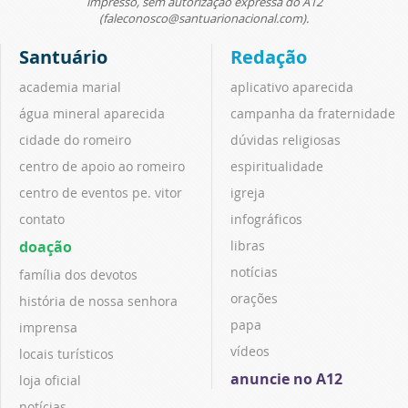
impresso, sem autorização expressa do A12
(faleconosco@santuarionacional.com).
Santuário
Redação
academia marial
aplicativo aparecida
água mineral aparecida
campanha da fraternidade
cidade do romeiro
dúvidas religiosas
centro de apoio ao romeiro
espiritualidade
centro de eventos pe. vitor
igreja
contato
infográficos
doação
libras
notícias
família dos devotos
orações
história de nossa senhora
papa
imprensa
vídeos
locais turísticos
anuncie no A12
loja oficial
notícias