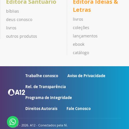
Editora Santuário
Editora Ideias &
Letras
bíblias
livros
deus conosco
coleções
livros
lançamentos
outros produtos
ebook
catálogo
Trabalhe conosco
Aviso de Privacidade
Rel. de Transparência
Programa de Integridade
Direitos Autorais
Fale Conosco
© 2007 - 2026. A12 - Conectados pela fé.