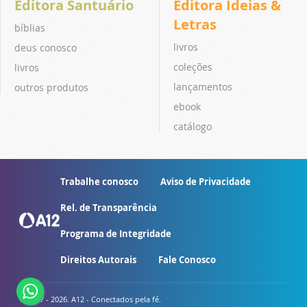
Editora Santuário
Editora Ideias &
Letras
bíblias
livros
deus conosco
coleções
livros
lançamentos
outros produtos
ebook
catálogo
Trabalhe conosco
Aviso de Privacidade
Rel. de Transparência
Programa de Integridade
Direitos Autorais
Fale Conosco
© 2007 - 2026. A12 - Conectados pela fé.