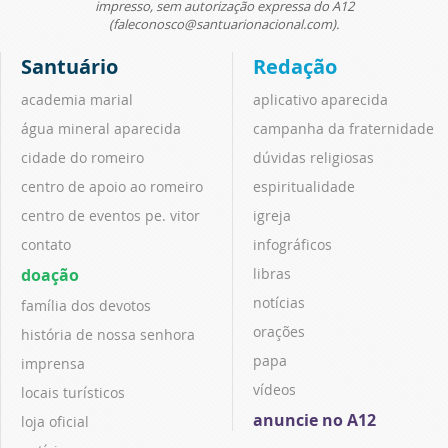
impresso, sem autorização expressa do A12
(faleconosco@santuarionacional.com).
Santuário
Redação
academia marial
aplicativo aparecida
água mineral aparecida
campanha da fraternidade
cidade do romeiro
dúvidas religiosas
centro de apoio ao romeiro
espiritualidade
centro de eventos pe. vitor
igreja
contato
infográficos
doação
libras
notícias
família dos devotos
orações
história de nossa senhora
papa
imprensa
vídeos
locais turísticos
anuncie no A12
loja oficial