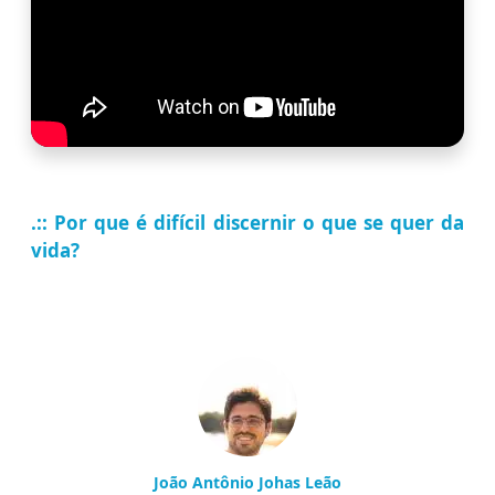
.:: Por que é difícil discernir o que se quer da
vida?
João Antônio Johas Leão