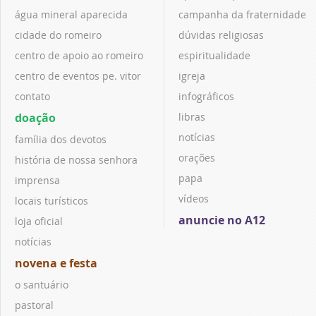
água mineral aparecida
campanha da fraternidade
cidade do romeiro
dúvidas religiosas
centro de apoio ao romeiro
espiritualidade
centro de eventos pe. vitor
igreja
contato
infográficos
doação
libras
notícias
família dos devotos
orações
história de nossa senhora
papa
imprensa
vídeos
locais turísticos
anuncie no A12
loja oficial
notícias
novena e festa
o santuário
pastoral