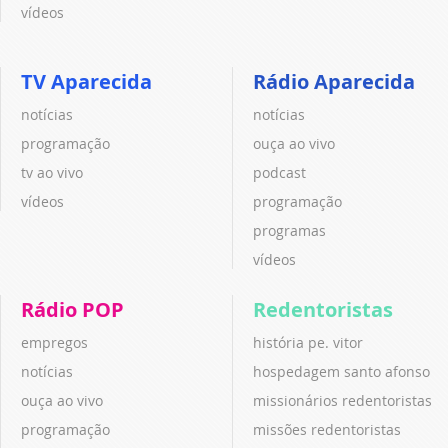
vídeos
TV Aparecida
Rádio Aparecida
notícias
notícias
programação
ouça ao vivo
tv ao vivo
podcast
vídeos
programação
programas
vídeos
Rádio POP
Redentoristas
empregos
história pe. vitor
notícias
hospedagem santo afonso
ouça ao vivo
missionários redentoristas
programação
missões redentoristas