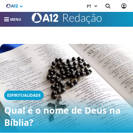
PT
MENU
ESPIRITUALIDADE
Qual é o nome de Deus na
Bíblia?