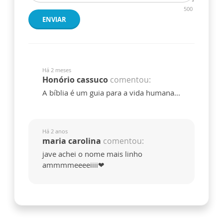
500
ENVIAR
Há 2 meses
Honório cassuco
comentou:
A bíblia é um guia para a vida humana...
Há 2 anos
maria carolina
comentou:
jave achei o nome mais linho
ammmmeeeeiiii❤