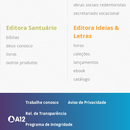
obras sociais redentoristas
secretariado vocacional
Editora Santuário
Editora Ideias &
Letras
bíblias
livros
deus conosco
coleções
livros
lançamentos
outros produtos
ebook
catálogo
Trabalhe conosco
Aviso de Privacidade
Rel. de Transparência
Programa de Integridade