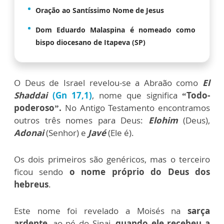
Oração ao Santíssimo Nome de Jesus
Dom Eduardo Malaspina é nomeado como
bispo diocesano de Itapeva (SP)
O Deus de Israel revelou-se a Abraão como
El
Shaddai
(Gn 17,1)
, nome que significa
“Todo-
poderoso”.
No Antigo Testamento encontramos
outros três nomes para Deus:
Elohim
(Deus),
Adonai
(Senhor) e
Javé
(Ele é).
Os dois primeiros são genéricos, mas o terceiro
ficou sendo
o nome próprio do Deus dos
hebreus
.
Este nome foi revelado a Moisés na
sarça
ardente
, ao pé do Sinai,
quando ele recebeu a