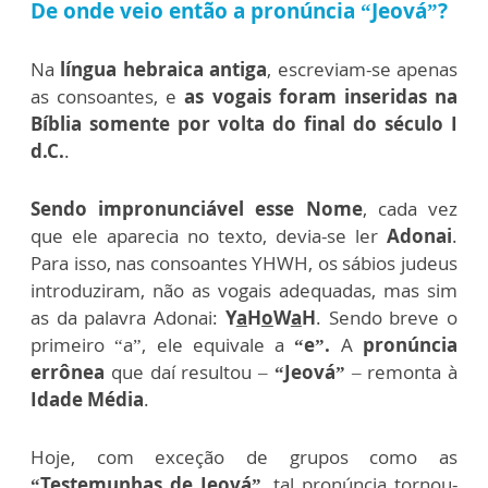
De onde veio então a pronúncia “Jeová”?
Na
língua hebraica antiga
, escreviam-se apenas
as consoantes, e
as vogais foram inseridas na
Bíblia somente por volta do final do século I
d.C.
.
Sendo impronunciável esse Nome
, cada vez
que ele aparecia no texto, devia-se ler
Adonai
.
Para isso, nas consoantes YHWH, os sábios judeus
introduziram, não as vogais adequadas, mas sim
as da palavra Adonai:
Y
a
H
o
W
a
H
. Sendo breve o
primeiro “a”, ele equivale a
“e”.
A
pronúncia
errônea
que daí resultou –
“Jeová”
– remonta à
Idade Média
.
Hoje, com exceção de grupos como as
“Testemunhas de Jeová”
, tal pronúncia tornou-