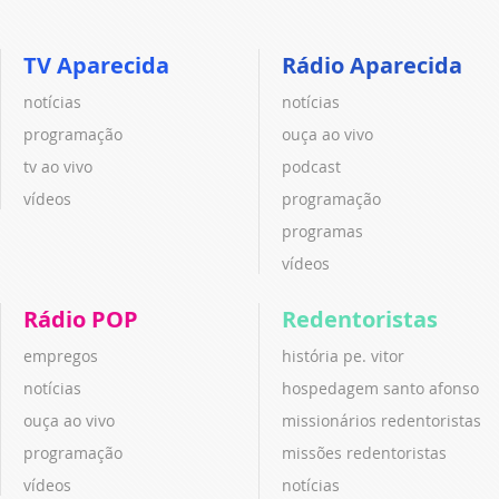
TV Aparecida
Rádio Aparecida
notícias
notícias
programação
ouça ao vivo
tv ao vivo
podcast
vídeos
programação
programas
vídeos
Rádio POP
Redentoristas
empregos
história pe. vitor
notícias
hospedagem santo afonso
ouça ao vivo
missionários redentoristas
programação
missões redentoristas
vídeos
notícias