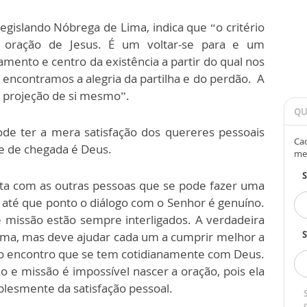
egislando Nóbrega de Lima, indica que “o critério
a oração de Jesus. É um voltar-se para e um
nto e centro da existência a partir do qual nos
ncontramos a alegria da partilha e do perdão. A
 projeção de si mesmo”.
QU
ode ter a mera satisfação dos quereres pessoais
Cad
 e de chegada é Deus.
me
reta com as outras pessoas que se pode fazer uma
r até que ponto o diálogo com o Senhor é genuíno.
 missão estão sempre interligados. A verdadeira
S
ma, mas deve ajudar cada um a cumprir melhor a
o encontro que se tem cotidianamente com Deus.
e missão é impossível nascer a oração, pois ela
plesmente da satisfação pessoal.