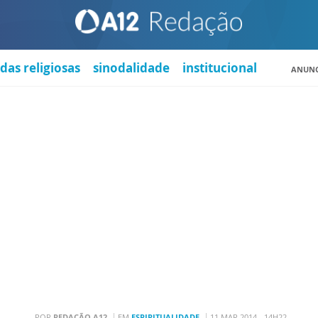
das religiosas
sinodalidade
institucional
ANUNC
POR
REDAÇÃO A12
EM
ESPIRITUALIDADE
11 MAR 2014 - 14H22