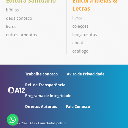
Editora Santuário
Editora Ideias &
Letras
bíblias
livros
deus conosco
coleções
livros
lançamentos
outros produtos
ebook
catálogo
Trabalhe conosco
Aviso de Privacidade
Rel. de Transparência
Programa de Integridade
Direitos Autorais
Fale Conosco
© 2007 - 2026. A12 - Conectados pela fé.