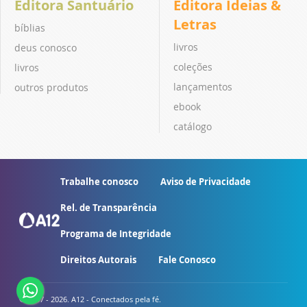
Editora Santuário
Editora Ideias &
Letras
bíblias
livros
deus conosco
coleções
livros
lançamentos
outros produtos
ebook
catálogo
Trabalhe conosco
Aviso de Privacidade
Rel. de Transparência
Programa de Integridade
Direitos Autorais
Fale Conosco
© 2007 - 2026. A12 - Conectados pela fé.