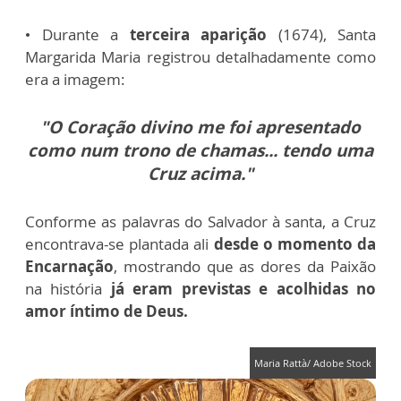
• Durante a
terceira aparição
(1674),
Santa
Margarida Maria
registrou detalhadamente como
era a imagem:
"O Coração divino me foi apresentado
como num trono de chamas... tendo uma
Cruz acima."
Conforme as palavras do Salvador à santa, a Cruz
encontrava-se plantada ali
desde o momento da
Encarnação
, mostrando que as dores da Paixão
na história
já eram previstas e acolhidas no
amor íntimo de Deus.
Maria Rattà/ Adobe Stock