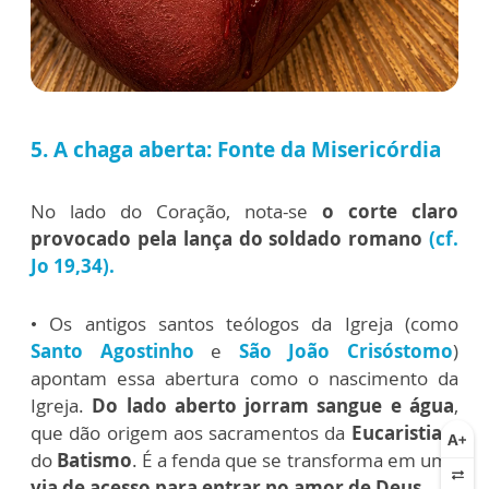
5. A chaga aberta: Fonte da Misericórdia
No lado do Coração, nota-se
o corte claro
provocado pela lança do soldado romano
(cf.
Jo 19,34).
• Os antigos santos teólogos da Igreja (como
Santo Agostinho
e
São João Crisóstomo
)
apontam essa abertura como o nascimento da
Igreja.
Do lado aberto jorram sangue e água
,
que dão origem aos sacramentos da
Eucaristia
e
do
Batismo
. É a fenda que se transforma em uma
via de acesso para entrar no amor de Deus
.