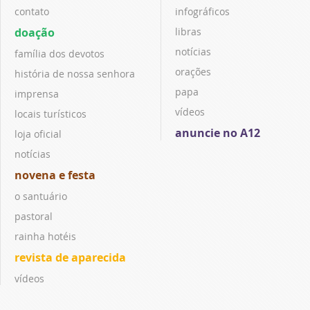
contato
infográficos
doação
libras
notícias
família dos devotos
orações
história de nossa senhora
papa
imprensa
vídeos
locais turísticos
anuncie no A12
loja oficial
notícias
novena e festa
o santuário
pastoral
rainha hotéis
revista de aparecida
vídeos