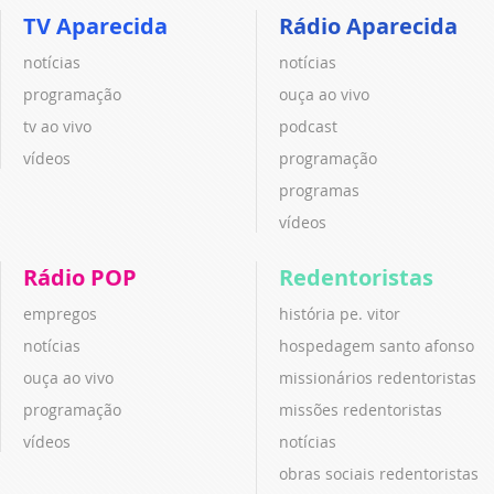
TV Aparecida
Rádio Aparecida
notícias
notícias
programação
ouça ao vivo
tv ao vivo
podcast
vídeos
programação
programas
vídeos
Rádio POP
Redentoristas
empregos
história pe. vitor
notícias
hospedagem santo afonso
ouça ao vivo
missionários redentoristas
programação
missões redentoristas
vídeos
notícias
obras sociais redentoristas