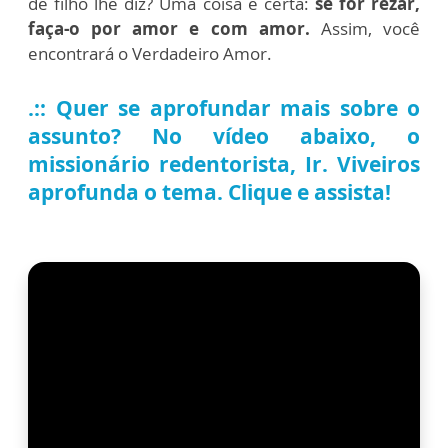
de filho lhe diz? Uma coisa é certa:
se for rezar,
faça-o por amor e com amor.
Assim, você
encontrará o Verdadeiro Amor.
.:: Quer se aprofundar mais sobre o
assunto? No vídeo abaixo, o
missionário redentorista, Ir. Viveiros
aprofunda o tema. Clique e assista!