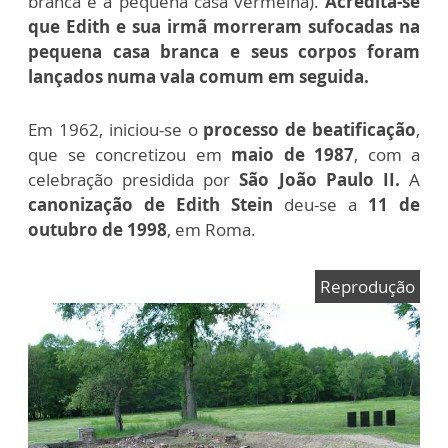
branca e a pequena casa vermelha).
Acredita-se
que Edith e sua irmã morreram sufocadas na
pequena casa branca e seus corpos foram
lançados numa vala comum em seguida.
Em 1962, iniciou-se o
processo de beatificação
,
que se concretizou em
maio de 1987
, com a
celebração presidida por
São João Paulo II.
A
canonização de Edith Stein
deu-se a
11 de
outubro de 1998
, em Roma.
Reprodução