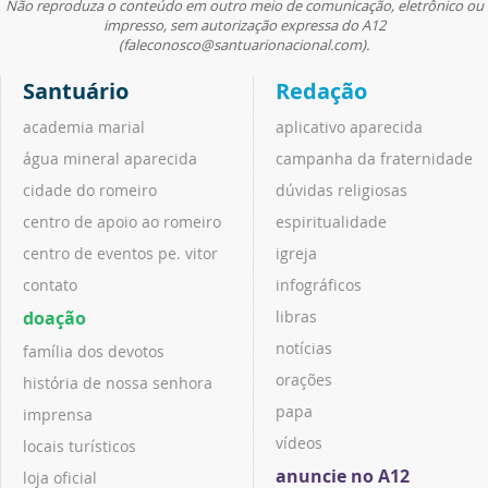
Não reproduza o conteúdo em outro meio de comunicação, eletrônico ou
impresso, sem autorização expressa do A12
(faleconosco@santuarionacional.com).
Santuário
Redação
academia marial
aplicativo aparecida
água mineral aparecida
campanha da fraternidade
cidade do romeiro
dúvidas religiosas
centro de apoio ao romeiro
espiritualidade
centro de eventos pe. vitor
igreja
contato
infográficos
doação
libras
notícias
família dos devotos
orações
história de nossa senhora
papa
imprensa
vídeos
locais turísticos
anuncie no A12
loja oficial