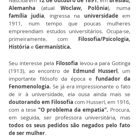
Nascida em
12 de outubro de 1891
, em
Breslau,
Alemanha
(atual
Woclaw, Polônia
), numa
família judia
, ingressa na
universidade
em
1911, num tempo que poucas mulheres
empreendiam estudos universitários. Ocupa-se,
primeiramente, com
Filosofia/Psicologia,
História
e
Germanística.
Seu interesse pela
Filosofia
levou-a para Gotinga
(1913), ao encontro de
Edmund Husserl
, um
importante filósofo da época e
fundador da
Fenomenologia.
Se já era impressionante o fato
de ir à universidade, ela ousa ainda mais se
doutorando em Filosofia
com Husserl, em 1916,
com a tese
"O problema da empatia".
Procura,
em seguida, ser professora universitária, mas
todos os seus pedidos são negados pelo fato
de ser mulher
.