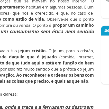
orças que se movem no nosso interior. O
portamento
habitual em algumas pessoas. É um
ores) que nos é oferecido, e que, no caso de
 como estilo de vida
.
Observe-se que o ponto
 compra ou venda. O ponto é
propor um caminho
 um consumismo sem ética nem sentido
SI
sadia é o
jejum cristão.
O jejum, para o cristão,
ade daquilo que é jejuado
(comida, internet,
o de que tudo aquilo está em função do bem
por isso faz muito sentido que a prática do jejum
oração
).
Ao reconhecer e ordenar os bens com
is as coisas que preciso, e quais as que não.
m clareza:
ra, onde a traça e a ferrugem os destroem