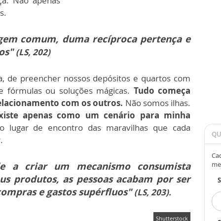
ça. Não apenas
s.
rigem comum, duma recíproca pertença e
dos"
(LS, 202)
a, de preencher nossos depósitos e quartos com
e fórmulas ou soluções mágicas.
Tudo começa
elacionamento com os outros.
Não somos ilhas.
xiste apenas como um cenário para minha
o lugar de encontro das maravilhas que cada
QU
.
Cad
e a criar um mecanismo consumista
me
us produtos, as pessoas acabam por ser
 compras e gastos supérfluos"
(LS, 203).
Shutterstock