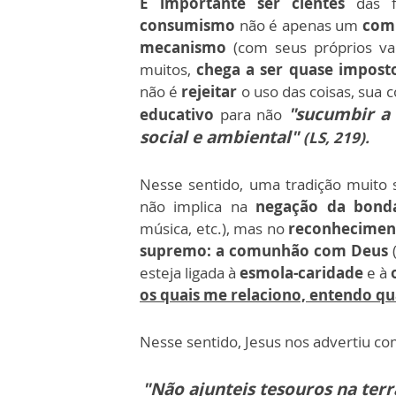
É importante ser cientes
das f
consumismo
não é apenas um
com
mecanismo
(com seus próprios val
muitos,
chega a ser quase imposto
não é
rejeitar
o uso das coisas, sua
"sucumbir a
educativo
para não
social e ambiental"
(LS, 219).
Nesse sentido, uma tradição muito 
não implica na
negação da bond
música, etc.), mas no
reconheciment
supremo: a comunhão com Deus
(
esteja ligada à
esmola-caridade
e à
os quais me relaciono, entendo qua
Nesse sentido, Jesus nos advertiu co
"Não ajunteis tesouros na ter