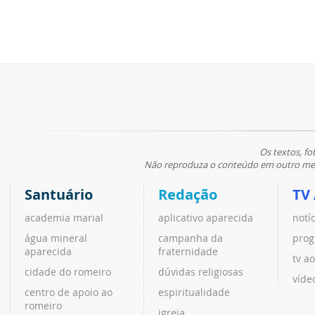
Os textos, fo
Não reproduza o conteúdo em outro meio
Santuário
Redação
TV
academia marial
aplicativo aparecida
notí
água mineral
campanha da
prog
aparecida
fraternidade
tv ao
cidade do romeiro
dúvidas religiosas
víde
centro de apoio ao
espiritualidade
romeiro
igreja