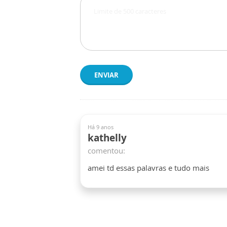
ENVIAR
Há 9 anos
kathelly
comentou:
amei td essas palavras e tudo mais