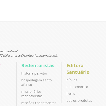
reito autoral.
12 (faleconosco@santuarionacional.com).
P
Redentoristas
Editora
Santuário
história pe. vitor
bíblias
hospedagem santo
afonso
deus conosco
missionários
livros
redentoristas
outros produtos
missões redentoristas