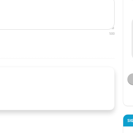
500
SI