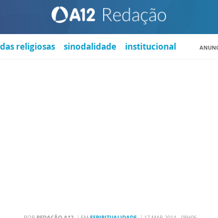
das religiosas
sinodalidade
institucional
ANUNC
POR
REDAÇÃO A12
EM
ESPIRITUALIDADE
17 MAR 2014 - 08H06