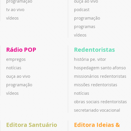
programação
ouça ao vivo
tv ao vivo
podcast
vídeos
programação
programas
vídeos
Rádio POP
Redentoristas
empregos
história pe. vitor
notícias
hospedagem santo afonso
ouça ao vivo
missionários redentoristas
programação
missões redentoristas
vídeos
notícias
obras sociais redentoristas
secretariado vocacional
Editora Santuário
Editora Ideias &