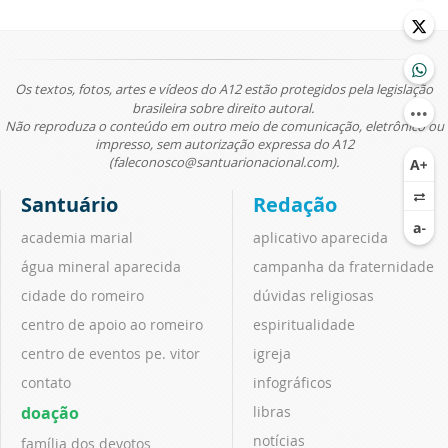
Os textos, fotos, artes e vídeos do A12 estão protegidos pela legislação
brasileira sobre direito autoral.
Não reproduza o conteúdo em outro meio de comunicação, eletrônico ou
impresso, sem autorização expressa do A12
(faleconosco@santuarionacional.com).
Santuário
Redação
academia marial
aplicativo aparecida
água mineral aparecida
campanha da fraternidade
cidade do romeiro
dúvidas religiosas
centro de apoio ao romeiro
espiritualidade
centro de eventos pe. vitor
igreja
contato
infográficos
doação
libras
notícias
família dos devotos