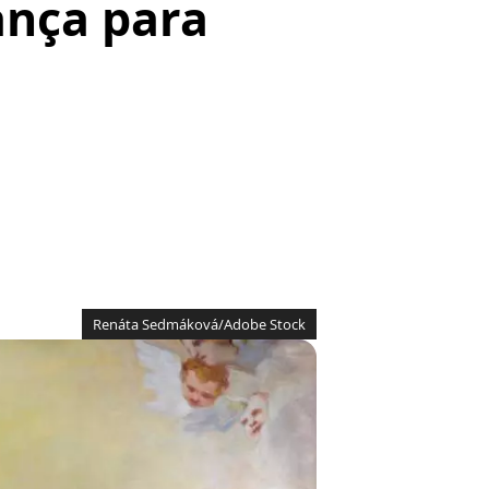
ança para
Renáta Sedmáková/Adobe Stock