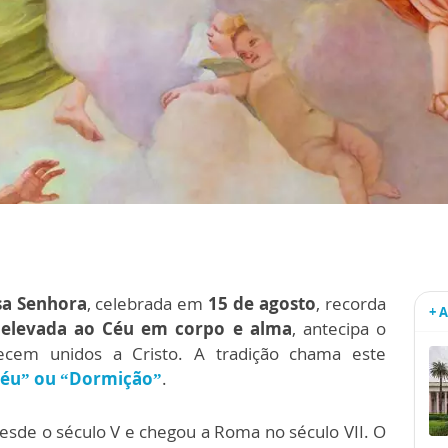
sa Senhora
, celebrada em
15 de agosto
, recorda
+ 
 elevada ao Céu em corpo e alma
, antecipa o
cem unidos a Cristo. A tradição chama este
Céu” ou “Dormição”
.
desde o século V e chegou a Roma no século VII. O