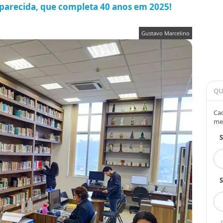
Aparecida, que completa 40 anos em 2025!
Gustavo Marcelino
QU
Cad
me
S