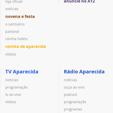
anuncie no A12
loja oficial
notícias
novena e festa
o santuário
pastoral
rainha hotéis
revista de aparecida
vídeos
TV Aparecida
Rádio Aparecida
notícias
notícias
programação
ouça ao vivo
tv ao vivo
podcast
vídeos
programação
programas