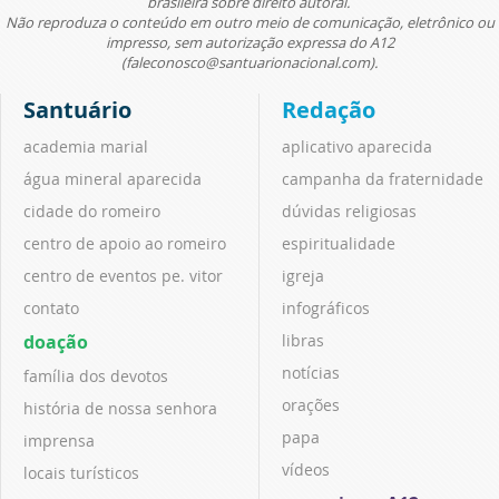
brasileira sobre direito autoral.
Não reproduza o conteúdo em outro meio de comunicação, eletrônico ou
impresso, sem autorização expressa do A12
(faleconosco@santuarionacional.com).
Santuário
Redação
academia marial
aplicativo aparecida
água mineral aparecida
campanha da fraternidade
cidade do romeiro
dúvidas religiosas
centro de apoio ao romeiro
espiritualidade
centro de eventos pe. vitor
igreja
contato
infográficos
doação
libras
notícias
família dos devotos
orações
história de nossa senhora
papa
imprensa
vídeos
locais turísticos