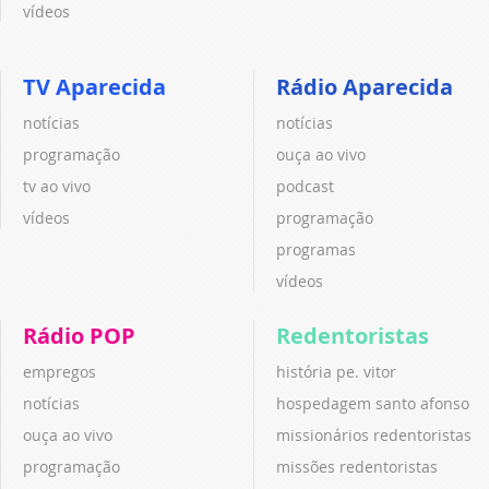
vídeos
TV Aparecida
Rádio Aparecida
notícias
notícias
programação
ouça ao vivo
tv ao vivo
podcast
vídeos
programação
programas
vídeos
Rádio POP
Redentoristas
empregos
história pe. vitor
notícias
hospedagem santo afonso
ouça ao vivo
missionários redentoristas
programação
missões redentoristas