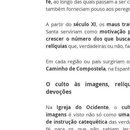
fé,
ao longo das quais passam a ser 
também forneciam pouso aos peregr
A partir do
século XI
, os
maus tr
Santa serviriam como
motivação p
crescer o número dos que buscav
relíquias
que, verdadeiras ou não, f
Em cada região ou país surgiriam 
Caminho de Compostela
, na Espan
O culto às imagens, relíq
devoções
Na
Igreja do Ocidente
, o
cul
imagens
é visto não só como
uma 
de instrução catequética
das verd
fé para os que não sabiam ler