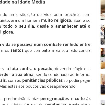
idade na Idade Média
ndo uma situação de vida bem precária, sem
eguinte, era um homem
muito religioso.
Sua fé se
 e
todo o seu dia, desde o amanhecer até o
ligiosa.
a vida se passava num combate renhido entre
om os
santos
que combatiam ao seu lado contra
 era a
luta contra o pecado
, devendo “fugir das
erder a sua alma
, sendo condenado ao inferno.
ais,
com as
penitências públicas
se podia pagar
 Mas estas aos poucos vão desaparecendo.
a a predominância das
peregrinações
, o
culto às
 as distintas formas de
penitência
. Havia ainda