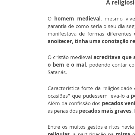
A religios
O
homem medieval
, mesmo vive
garantia de como seria o seu dia s
manifestava de formas diferentes
anoitecer, tinha uma conotação re
O cristão medieval
acreditava que 
o bem e o mal
, podendo contar c
Satanás.
Característica forte da religiosidade
ocasiões” que pudessem leva-lo a
p
Além da confissão dos
pecados veni
as penas dos
pecados mais graves
.
Entre os muitos gestos e ritos havi
relíquias
, a participação na
missa
e