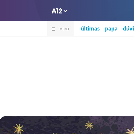
últimas
papa
dúvi
MENU