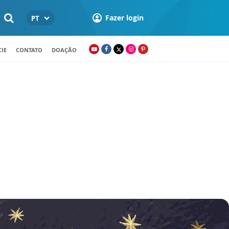
Fazer login
PT
IE
CONTATO
DOAÇÃO