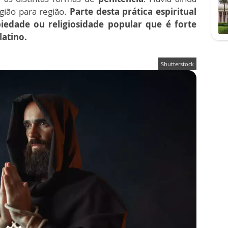
gião para região.
Parte desta prática espiritual
iedade ou religiosidade popular que é forte
latino.
Shutterstock