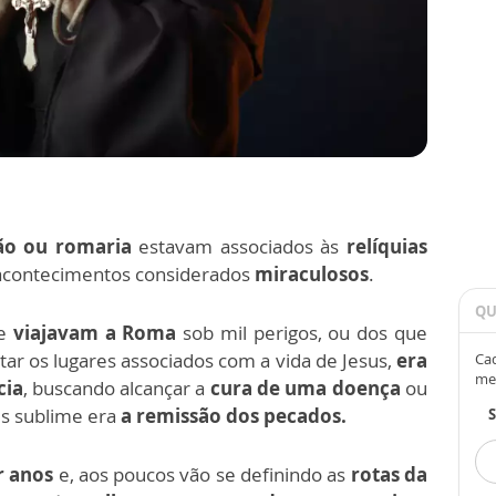
ão ou romaria
estavam associados às
relíquias
acontecimentos considerados
miraculosos
.
QU
ue
viajavam a Roma
sob mil perigos, ou dos que
itar os lugares associados com a vida de Jesus,
era
Cad
me
cia
, buscando alcançar a
cura de uma doença
ou
is sublime era
a remissão dos pecados.
r anos
e, aos poucos vão se definindo as
rotas da