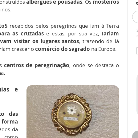
construídos
albergues e pousadas
. Os
mosteiros
S
inos.
atoS
recebidos pelos peregrinos que iam à Terra
ara as cruzadas
e estas, por sua vez, f
ariam
am visitar os lugares santos
, trazendo de lá
ariam crescer o
comércio do sagrado
na Europa.
os
centros de peregrinação
, onde se destaca o
ha.
uias e
to das
forma
ades da
, como