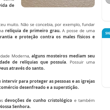
ida de
u muito. Não se concebia, por exemplo, fundar
uma
relíquia de primeiro grau.
A posse de uma
SI
rantia e proteção contra os males físicos e
a Idade Moderna,
alguns mosteiros mediam seu
dade de relíquias que possuía
. Possuir uma
eus através do santo.
u intervir para proteger as pessoas e as igrejas
o comércio desenfreado e a superstição.
 as
devoções de cunho cristológico
e também
 Nossa Senhora.