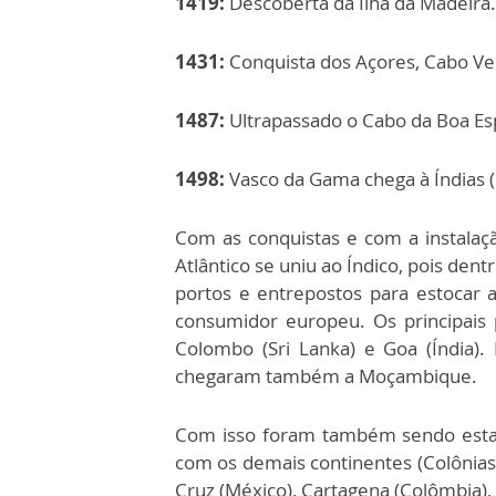
1419:
Descoberta da Ilha da Madeira.
1431:
Conquista dos Açores, Cabo Ve
1487:
Ultrapassado o Cabo da Boa Esp
1498:
Vasco da Gama chega à Índias (
Com as conquistas e com a instalaç
Atlântico se uniu ao Índico, pois dent
portos e entrepostos para estocar
consumidor europeu. Os principais
Colombo (Sri Lanka) e Goa (Índia)
chegaram também a Moçambique.
Com isso foram também sendo estab
com os demais continentes (Colônias)
Cruz (México), Cartagena (Colômbia),