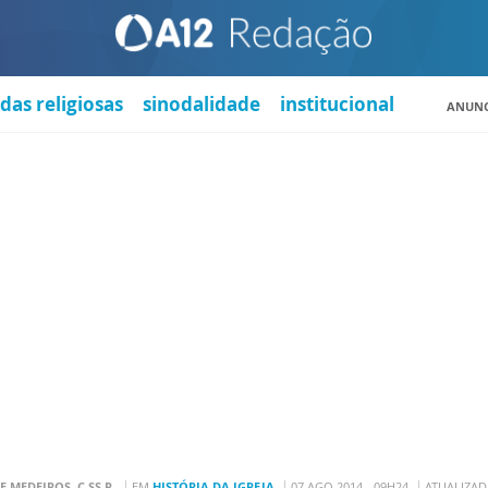
das religiosas
sinodalidade
institucional
ANUNC
E MEDEIROS, C.SS.R.
EM
HISTÓRIA DA IGREJA
07 AGO 2014 - 09H24
ATUALIZADA