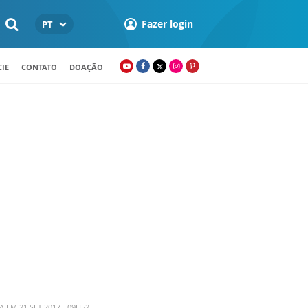
Fazer login
PT
IE
CONTATO
DOAÇÃO
 EM 21 SET 2017 - 09H52