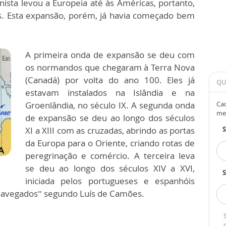
ista levou a Europeia até às Américas, portanto,
os. Esta expansão, porém, já havia começado bem
A primeira onda de expansão se deu com
os normandos que chegaram à Terra Nova
(Canadá) por volta do ano 100. Eles já
QU
estavam instalados na Islândia e na
Groenlândia, no século IX. A segunda onda
Cad
me
de expansão se deu ao longo dos séculos
XI a XIII com as cruzadas, abrindo as portas
da Europa para o Oriente, criando rotas de
peregrinação e comércio. A terceira leva
se deu ao longo dos séculos XIV a XVI,
S
iniciada pelos portugueses e espanhóis
navegados” segundo Luís de Camões.