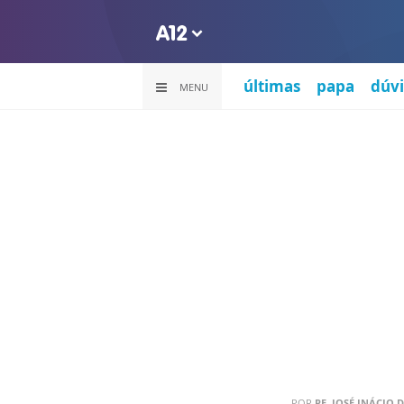
últimas
papa
dúvi
MENU
POR
PE. JOSÉ INÁCIO D