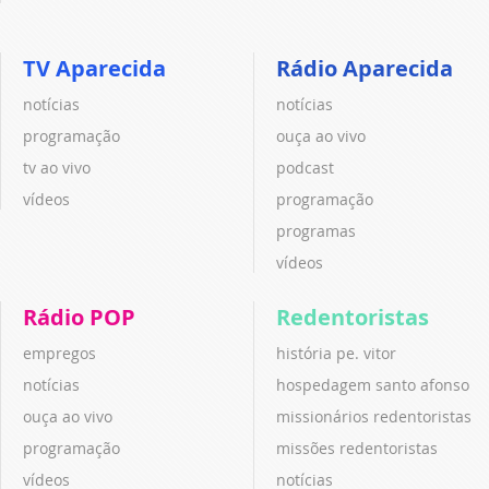
TV Aparecida
Rádio Aparecida
notícias
notícias
programação
ouça ao vivo
tv ao vivo
podcast
vídeos
programação
programas
vídeos
Rádio POP
Redentoristas
empregos
história pe. vitor
notícias
hospedagem santo afonso
ouça ao vivo
missionários redentoristas
programação
missões redentoristas
vídeos
notícias