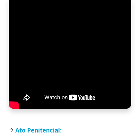
Ato Penitencial:
arrow_forward