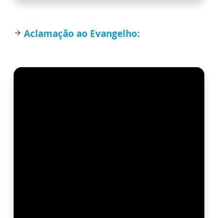
Aclamação ao Evangelho:
arrow_forward