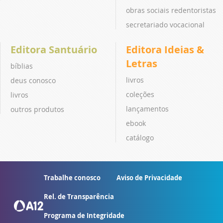
obras sociais redentoristas
secretariado vocacional
Editora Santuário
Editora Ideias &
Letras
bíblias
livros
deus conosco
coleções
livros
lançamentos
outros produtos
ebook
catálogo
Trabalhe conosco
Aviso de Privacidade
Rel. de Transparência
Programa de Integridade