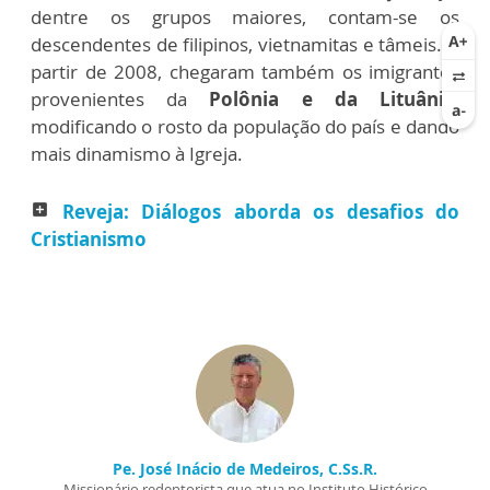
dentre os grupos maiores, contam-se os
descendentes de filipinos, vietnamitas e tâmeis. A
partir de 2008, chegaram também os imigrantes
provenientes da
Polônia e da Lituânia
,
modificando o rosto da população do país e dando
mais dinamismo à Igreja.
Reveja: Diálogos aborda os desafios do
add_box
Cristianismo
Pe. José Inácio de Medeiros, C.Ss.R.
Missionário redentorista que atua no Instituto Histórico