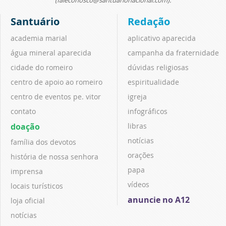
(faleconosco@santuarionacional.com).
Santuário
Redação
academia marial
aplicativo aparecida
água mineral aparecida
campanha da fraternidade
cidade do romeiro
dúvidas religiosas
centro de apoio ao romeiro
espiritualidade
centro de eventos pe. vitor
igreja
contato
infográficos
doação
libras
notícias
família dos devotos
orações
história de nossa senhora
papa
imprensa
vídeos
locais turísticos
anuncie no A12
loja oficial
notícias