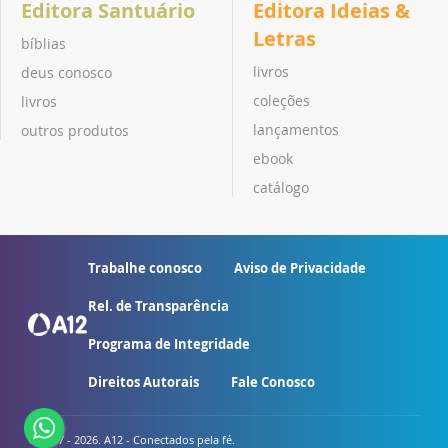
Editora Santuário
Editora Ideias &
Letras
bíblias
livros
deus conosco
coleções
livros
lançamentos
outros produtos
ebook
catálogo
Trabalhe conosco
Aviso de Privacidade
Rel. de Transparência
Programa de Integridade
Direitos Autorais
Fale Conosco
© 2007 - 2026. A12 - Conectados pela fé.