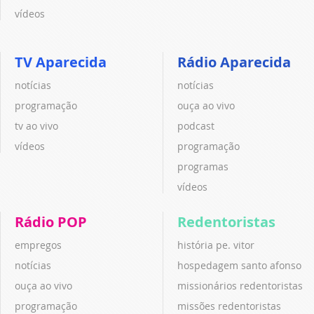
vídeos
TV Aparecida
Rádio Aparecida
notícias
notícias
programação
ouça ao vivo
tv ao vivo
podcast
vídeos
programação
programas
vídeos
Rádio POP
Redentoristas
empregos
história pe. vitor
notícias
hospedagem santo afonso
ouça ao vivo
missionários redentoristas
programação
missões redentoristas