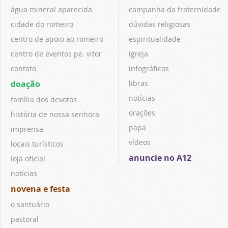
água mineral aparecida
campanha da fraternidade
cidade do romeiro
dúvidas religiosas
centro de apoio ao romeiro
espiritualidade
centro de eventos pe. vitor
igreja
contato
infográficos
doação
libras
notícias
família dos devotos
orações
história de nossa senhora
papa
imprensa
vídeos
locais turísticos
anuncie no A12
loja oficial
notícias
novena e festa
o santuário
pastoral