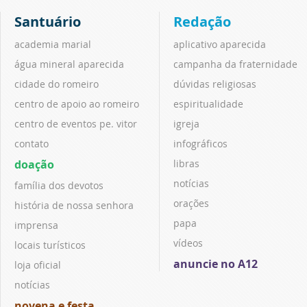
Santuário
Redação
academia marial
aplicativo aparecida
água mineral aparecida
campanha da fraternidade
cidade do romeiro
dúvidas religiosas
centro de apoio ao romeiro
espiritualidade
centro de eventos pe. vitor
igreja
contato
infográficos
doação
libras
notícias
família dos devotos
orações
história de nossa senhora
papa
imprensa
vídeos
locais turísticos
anuncie no A12
loja oficial
notícias
novena e festa