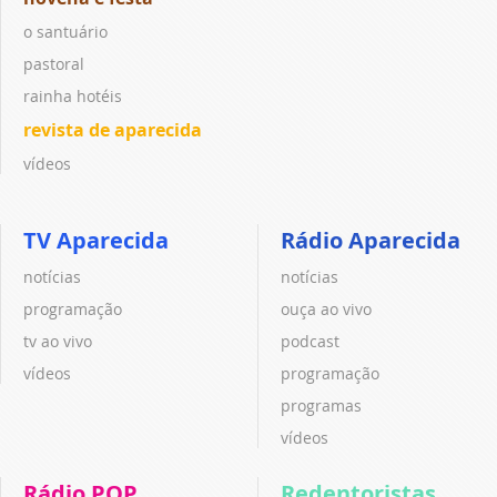
o santuário
pastoral
rainha hotéis
revista de aparecida
vídeos
TV Aparecida
Rádio Aparecida
notícias
notícias
programação
ouça ao vivo
tv ao vivo
podcast
vídeos
programação
programas
vídeos
Rádio POP
Redentoristas