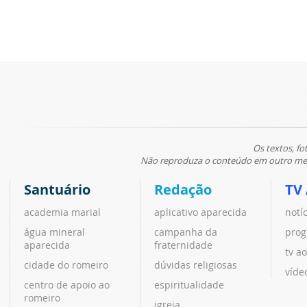
Os textos, fo
Não reproduza o conteúdo em outro meio
Santuário
Redação
TV
academia marial
aplicativo aparecida
notí
água mineral
campanha da
prog
aparecida
fraternidade
tv ao
cidade do romeiro
dúvidas religiosas
víde
centro de apoio ao
espiritualidade
romeiro
igreja