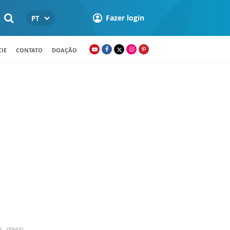
Fazer login
PT
IE
CONTATO
DOAÇÃO
2 - 00H00