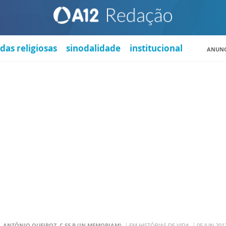
das religiosas
sinodalidade
institucional
ANUNC
. ANTÔNIO QUEIROZ, C.SS.R (IN MEMORIAM)
EM HISTÓRIAS DE VIDA
05 JUN 201