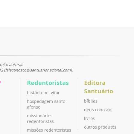
reito autoral.
12 (faleconosco@santuarionacional.com).
P
Redentoristas
Editora
Santuário
história pe. vitor
bíblias
hospedagem santo
afonso
deus conosco
missionários
livros
redentoristas
outros produtos
missões redentoristas