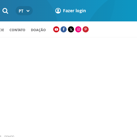
Fazer login
PT
IE
CONTATO
DOAÇÃO
3 - 00H00