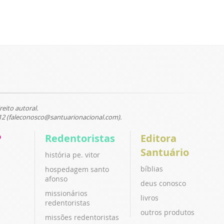
reito autoral.
12 (faleconosco@santuarionacional.com).
P
Redentoristas
Editora
Santuário
história pe. vitor
bíblias
hospedagem santo
afonso
deus conosco
missionários
livros
redentoristas
outros produtos
missões redentoristas