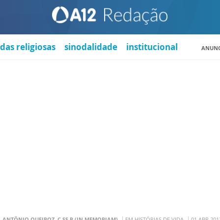
das religiosas
sinodalidade
institucional
ANUNC
. ANTÔNIO QUEIROZ, C.SS.R (IN MEMORIAM)
EM HISTÓRIAS DE VIDA
01 ABR 201