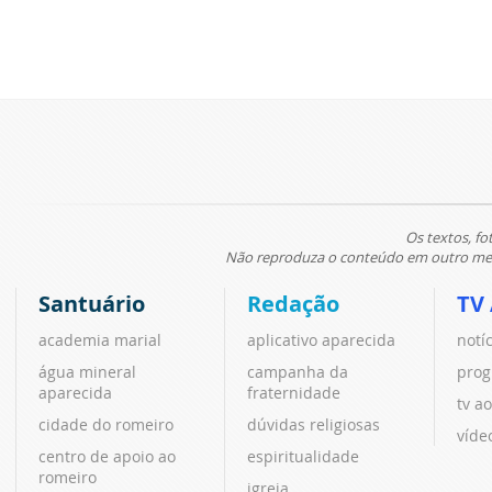
Os textos, fo
Não reproduza o conteúdo em outro meio
Santuário
Redação
TV
academia marial
aplicativo aparecida
notí
água mineral
campanha da
prog
aparecida
fraternidade
tv ao
cidade do romeiro
dúvidas religiosas
víde
centro de apoio ao
espiritualidade
romeiro
igreja