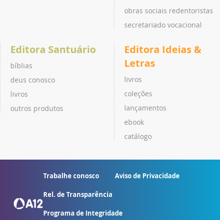
obras sociais redentoristas
secretariado vocacional
Editora Santuário
Editora Ideias &
Letras
bíblias
livros
deus conosco
coleções
livros
lançamentos
outros produtos
ebook
catálogo
Trabalhe conosco
Aviso de Privacidade
Rel. de Transparência
Programa de Integridade