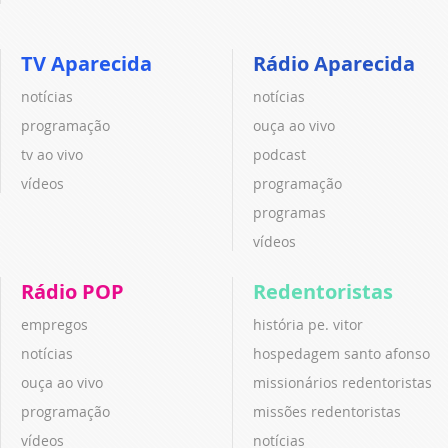
TV Aparecida
Rádio Aparecida
notícias
notícias
programação
ouça ao vivo
tv ao vivo
podcast
vídeos
programação
programas
vídeos
Rádio POP
Redentoristas
empregos
história pe. vitor
notícias
hospedagem santo afonso
ouça ao vivo
missionários redentoristas
programação
missões redentoristas
vídeos
notícias