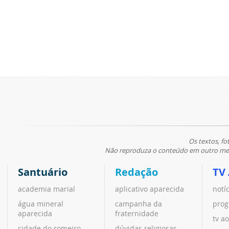
Os textos, fo
Não reproduza o conteúdo em outro meio
Santuário
Redação
TV
academia marial
aplicativo aparecida
notí
água mineral
campanha da
prog
aparecida
fraternidade
tv ao
cidade do romeiro
dúvidas religiosas