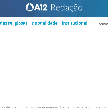
das religiosas
sinodalidade
institucional
ANUNC
. ANTÔNIO QUEIROZ, C.SS.R (IN MEMORIAM)
EM HISTÓRIAS DE VIDA
02 FEV 201