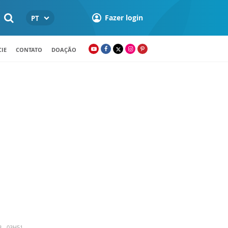
Fazer login
PT
IE
CONTATO
DOAÇÃO
3 - 03H51