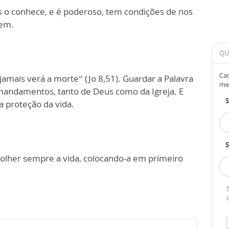
 o conhece, e é poderoso, tem condições de nos
bem.
QU
Cad
jamais verá a morte” (Jo 8,51). Guardar a Palavra
me
 mandamentos, tanto de Deus como da Igreja. E
 proteção da vida.
S
colher sempre a vida, colocando-a em primeiro