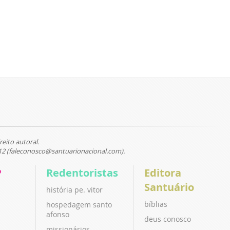
reito autoral.
12 (faleconosco@santuarionacional.com).
P
Redentoristas
Editora
Santuário
história pe. vitor
bíblias
hospedagem santo
afonso
deus conosco
missionários