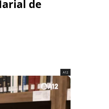
arial de
A12