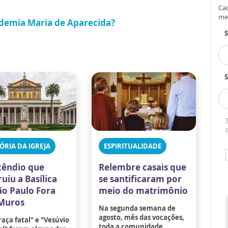
Cad
me
ademia Maria de Aparecida
?
S
ÓRIA DA IGREJA
ESPIRITUALIDADE
cêndio que
Relembre casais que
uiu a Basílica
se santificaram por
ão Paulo Fora
meio do matrimônio
Muros
Na segunda semana de
agosto, mês das vocações,
aça fatal" e "Vesúvio
toda a comunidade