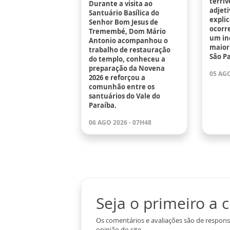
terrív
Durante a visita ao
adjeti
Santuário Basílica do
explic
Senhor Bom Jesus de
ocorr
Tremembé, Dom Mário
um in
Antonio acompanhou o
maior 
trabalho de restauração
São Pa
do templo, conheceu a
preparação da Novena
05 AGO
2026 e reforçou a
comunhão entre os
santuários do Vale do
Paraíba.
06 AGO 2026 - 07H48
Seja o primeiro a
Os comentários e avaliações são de respons
opinião do site.