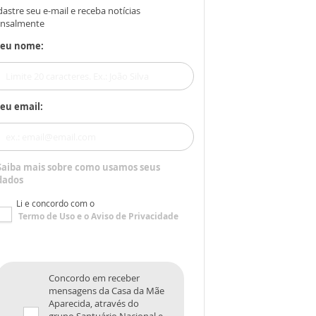
astre seu e-mail e receba notícias
nsalmente
Seu nome:
eu email:
Saiba mais sobre como usamos seus
dados
Li e concordo com o
Termo de Uso
e o
Aviso de Privacidade
Concordo em receber
mensagens da Casa da Mãe
Aparecida, através do