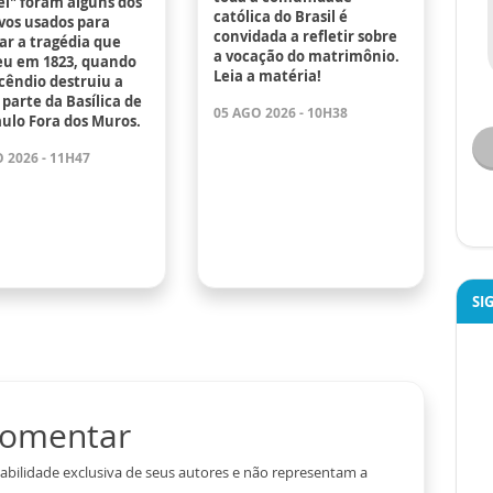
el" foram alguns dos
católica do Brasil é
vos usados para
convidada a refletir sobre
ar a tragédia que
a vocação do matrimônio.
eu em 1823, quando
Leia a matéria!
cêndio destruiu a
parte da Basílica de
05 AGO 2026 - 10H38
ulo Fora dos Muros.
 2026 - 11H47
SI
 comentar
abilidade exclusiva de seus autores e não representam a