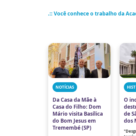
.:: Você conhece o trabalho da Ac
NOTÍCIAS
HIST
Da Casa da Mãe à
O in
Casa do Filho: Dom
destr
Mário visita Basílica
de S
do Bom Jesus em
dos 
Tremembé (SP)
"Desgr