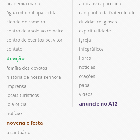
academia marial
aplicativo aparecida
água mineral aparecida
campanha da fraternidade
cidade do romeiro
dúvidas religiosas
centro de apoio ao romeiro
espiritualidade
centro de eventos pe. vitor
igreja
contato
infográficos
doação
libras
notícias
família dos devotos
orações
história de nossa senhora
papa
imprensa
vídeos
locais turísticos
anuncie no A12
loja oficial
notícias
novena e festa
o santuário