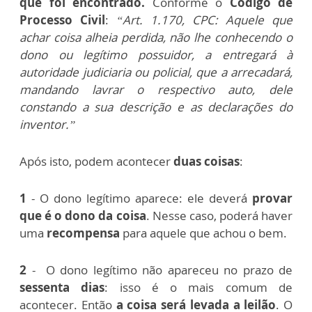
que foi encontrado.
Conforme o
Código de
Processo Civil
:
“Art. 1.170, CPC: Aquele que
achar coisa alheia perdida, não lhe conhecendo o
dono ou legítimo possuidor, a entregará à
autoridade judiciaria ou policial, que a arrecadará,
mandando lavrar o respectivo auto, dele
constando a sua descrição e as declarações do
inventor.”
Após isto, podem acontecer
duas coisas
:
1
- O dono legítimo aparece: ele deverá
provar
que é o dono da coisa
. Nesse caso, poderá haver
uma
recompensa
para aquele que achou o bem.
2
- O dono legítimo não apareceu no prazo de
sessenta dias
: isso é o mais comum de
acontecer. Então
a coisa será levada a leilão
. O