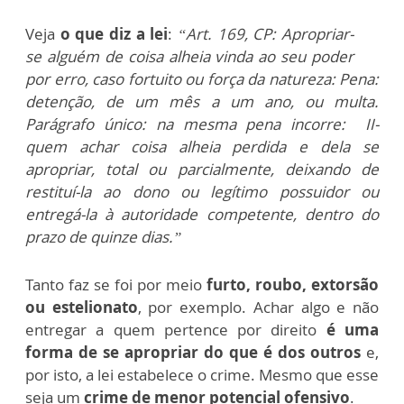
Veja
o que diz a lei
:
“Art. 169, CP: Apropriar-
se alguém de coisa alheia vinda ao seu poder
por erro, caso fortuito ou força da natureza: Pena:
detenção, de um mês a um ano, ou multa.
Parágrafo único: na mesma pena incorre: II-
quem achar coisa alheia perdida e dela se
apropriar, total ou parcialmente, deixando de
restituí-la ao dono ou legítimo possuidor ou
entregá-la à autoridade competente, dentro do
prazo de quinze dias.”
Tanto faz se foi por meio
furto, roubo, extorsão
ou estelionato
, por exemplo. Achar algo e não
entregar a quem pertence por direito
é uma
forma de se apropriar do que é dos outros
e,
por isto, a lei estabelece o crime. Mesmo que esse
seja um
crime de menor potencial ofensivo
.