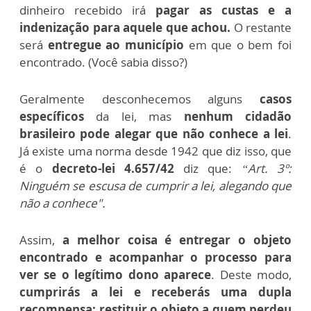
dinheiro recebido irá
pagar as custas e a
indenização para aquele que achou.
O restante
será
entregue ao município
em que o bem foi
encontrado. (Você sabia disso?)
Geralmente desconhecemos alguns
casos
específicos
da lei, mas
nenhum cidadão
brasileiro pode alegar que não conhece a lei
.
Já existe uma norma desde 1942 que diz isso, que
é o
decreto-lei 4.657/42
diz que:
“Art. 3º:
Ninguém se escusa de cumprir a lei, alegando que
não a conhece".
Assim,
a melhor coisa é entregar o objeto
encontrado e acompanhar o processo para
ver se o legítimo dono aparece
. Deste modo,
cumprirás a lei e receberás uma dupla
recompensa: restituir o objeto a quem perdeu