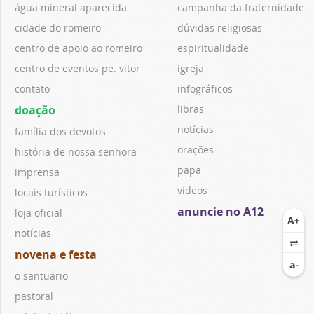
água mineral aparecida
campanha da fraternidade
cidade do romeiro
dúvidas religiosas
centro de apoio ao romeiro
espiritualidade
centro de eventos pe. vitor
igreja
contato
infográficos
doação
libras
notícias
família dos devotos
orações
história de nossa senhora
papa
imprensa
vídeos
locais turísticos
anuncie no A12
loja oficial
notícias
novena e festa
o santuário
pastoral