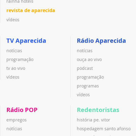
rainha hotéis
revista de aparecida
vídeos
TV Aparecida
Rádio Aparecida
notícias
notícias
programação
ouça ao vivo
tv ao vivo
podcast
vídeos
programação
programas
vídeos
Rádio POP
Redentoristas
empregos
história pe. vitor
notícias
hospedagem santo afonso